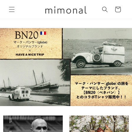
コンテ
カ
ンツに
ー
進む
ト