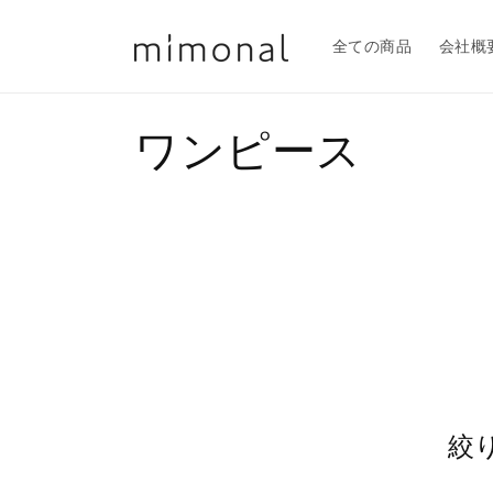
コンテ
ンツに
進む
全ての商品
会社概
コ
ワンピース
レ
ク
シ
ョ
ン
絞
: