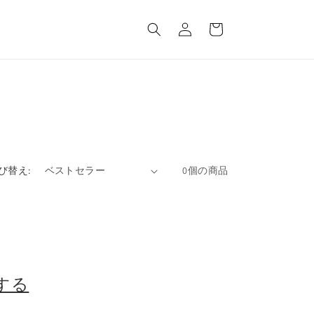
ロ
カ
グ
ー
イ
ト
ン
び替え:
0個の商品
する