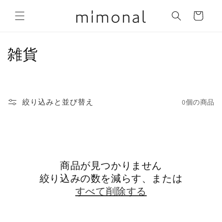
コンテ
カ
ンツに
ー
進む
ト
コ
雑貨
レ
ク
絞り込みと並び替え
0個の商品
シ
ョ
ン
商品が見つかりません
:
絞り込みの数を減らす、または
すべて削除する