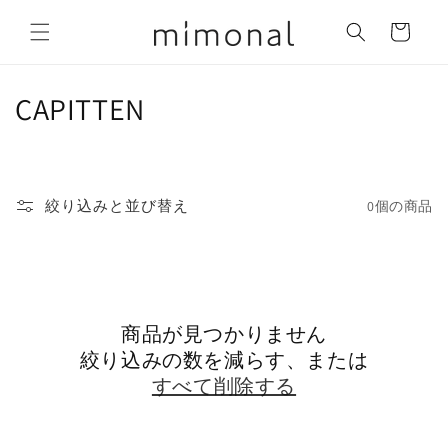
コンテ
カ
ンツに
ー
進む
ト
コ
CAPITTEN
レ
ク
絞り込みと並び替え
0個の商品
シ
ョ
ン
商品が見つかりません
:
絞り込みの数を減らす、または
すべて削除する