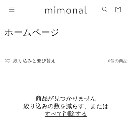
コンテ
カ
ンツに
ー
進む
ト
コ
ホームページ
レ
ク
絞り込みと並び替え
0個の商品
シ
ョ
ン
商品が見つかりません
:
絞り込みの数を減らす、または
すべて削除する